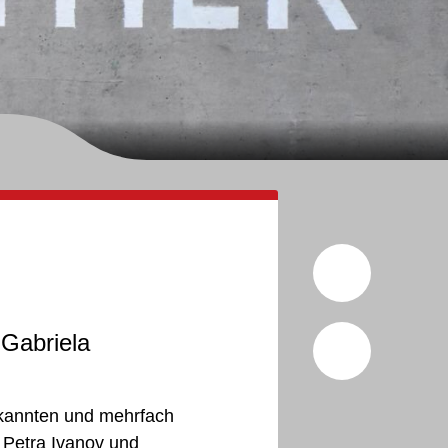
Seite a
 Gabriela
teilen
Facebo
ekannten und mehrfach
 Petra Ivanov und